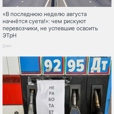
«В последнюю неделю августа
начнётся суета!»: чем рискуют
перевозчики, не успевшие освоить
ЭТрН
Дзен