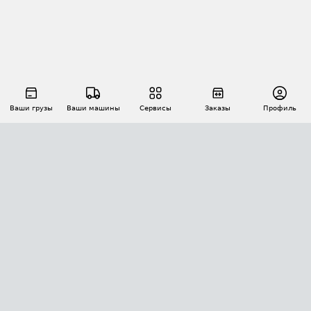
Ваши грузы
Ваши машины
Сервисы
Заказы
Профиль
АВТОМАТИЗАЦИЯ ПЕРЕВОЗОК
Площадки
Заказы
Торги
Тендеры
АТИ-Доки
GPS-мониторинг
АТИ Мессенджер
Цепочки грузов
API ATI.SU
ПОЛЕЗНОЕ
Расчет расстояний
БЕЗОПАСНОСТЬ