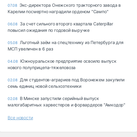
Экс-директора Онежского тракторного завода в
07.08
Карелии посмертно наградили орденом "Сампо"
За счет сильного второго квартала Caterpillar
06.08
повысил ожидания по годовой выручке
Льготный заём на спецтехнику из Петербурга для
05.08
МСП увеличен в 6 раз
Южноуральское предприятие освоило выпуск
04.08
нового полуприцепа-тяжеловоза
Для студентов-аграриев под Воронежем закупили
02.08
семь единиц новой сельхозтехники
В Минске запустили серийный выпуск
02.08
малогабаритных харвестеров и форвардеров "Амкодор"
Все новости