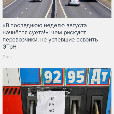
«В последнюю неделю августа
начнётся суета!»: чем рискуют
перевозчики, не успевшие освоить
ЭТрН
Дзен