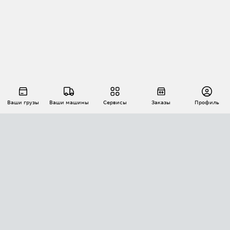
Ваши грузы
Ваши машины
Сервисы
Заказы
Профиль
АВТОМАТИЗАЦИЯ ПЕРЕВОЗОК
Площадки
Заказы
Торги
Тендеры
АТИ-Доки
GPS-мониторинг
АТИ Мессенджер
Цепочки грузов
API ATI.SU
ПОЛЕЗНОЕ