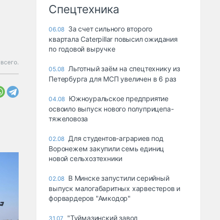
Спецтехника
За счет сильного второго
06.08
квартала Caterpillar повысил ожидания
по годовой выручке
всего.
Льготный заём на спецтехнику из
05.08
Петербурга для МСП увеличен в 6 раз
Южноуральское предприятие
04.08
освоило выпуск нового полуприцепа-
тяжеловоза
Для студентов-аграриев под
02.08
Воронежем закупили семь единиц
новой сельхозтехники
В Минске запустили серийный
02.08
выпуск малогабаритных харвестеров и
форвардеров "Амкодор"
"Туймазинский завод
31.07