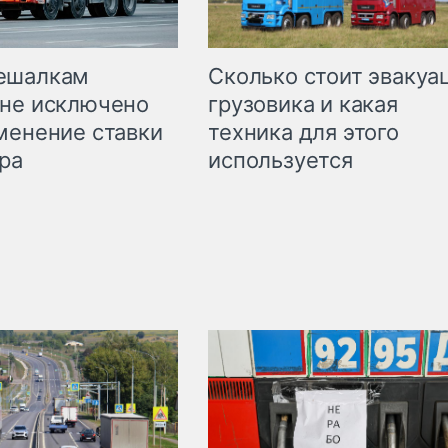
Сколько стоит эвакуа
ешалкам
грузовика и какая
не исключено
техника для этого
менение ставки
используется
ра