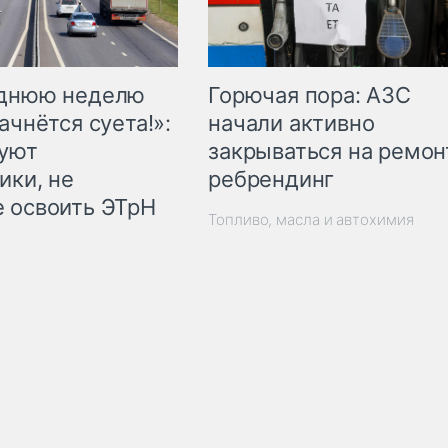
Горючая пора: АЗС
еднюю неделю
начали активно
ачнётся суета!»:
закрываться на ремон
куют
ребрендинг
ики, не
 освоить ЭТрН
Топливо, масла и автохимия