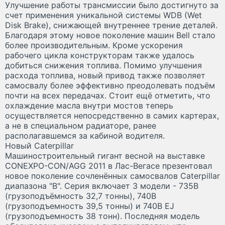
Улучшение работы трансмиссии было достигнуто за
счет применения уникальной системы WDB (Wet
Disk Brake), снижающей внутреннее трение деталей.
Благодаря этому новое поколение машин Bell стало
более производительным. Кроме ускорения
рабочего цикла конструкторам также удалось
добиться снижения топлива. Помимо улучшения
расхода топлива, новый привод также позволяет
самосвалу более эффективно преодолевать подъём
почти на всех передачах. Стоит ещё отметить, что
охлаждение масла внутри мостов теперь
осуществляется непосредственно в самих картерах,
а не в специальном радиаторе, ранее
располагавшемся за кабиной водителя.
Новый Caterpillar
Машиностроительный гигант весной на выставке
CONEXPO-CON/AGG 2011 в Лас-Вегасе презентовал
новое поколение сочленённых самосвалов Caterpillar
диапазона "B". Серия включает 3 модели - 735B
(грузоподъёмность 32,7 тонны), 740B
(грузоподъемность 39,5 тонны) и 740B EJ
(грузоподъемность 38 тонн). Последняя модель