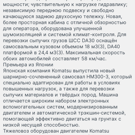
мощности; чувствительную к нагрузке гидравлику;
независимую переднюю подвеску и свободно
качающуюся заднюю двухосную тележку. Новая,
более просторная кабина с отличной обзорностью
для оператора, оборудована улучшенной
шумоизоляцией и системой климат-контроля. Для
перевозки сыпучих грузов ШСС DA30 оснащён
самосвальным кузовом объемом 18 м
3
(3), DA40
платформой в 24,4 м
3
(3). Максимальная скорость
обоих автомобилей составляет 58 км/час.
Премьера из Японии
Японская компания Komatsu выпустила новый
шарнирно-сочлененный самосвал HM300-3, который
специально адаптирован для работы в условиях
повышенных нагрузок, а также для перевозки
сыпучих материалов и твёрдых пород. Машина
отличается широким набором электронных
вспомогательных систем, модернизированным
двигателем и автоматической трэкшин-системой,
помогающей эффективно двигаться на грунтах с
низкой несущей способностью.
Тяжеловоз оборудован двигателем Komatsu