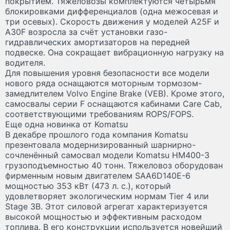
покрытием. Тяжеловозы комплектуются четырьмя
блокировками дифференциалов (одна межосевая и
три осевых). Скорость движения у моделей A25F и
A30F возросла за счёт установки газо-
гидравлических амортизаторов на передней
подвеске. Она сокращает вибрационную нагрузку на
водителя.
Для повышения уровня безопасности все модели
нового ряда оснащаются моторным тормозом-
замедлителем Volvo Engine Brake (VEB). Кроме этого,
самосвалы серии F оснащаются кабинами Care Cab,
соответствующими требованиям ROPS/FOPS.
Еще одна новинка от Komatsu
В декабре прошлого года компания Komatsu
презентовала модернизированный шарнирно-
сочленённый самосвал модели Komatsu HM400-3
грузоподъемностью 40 тонн. Тяжеловоз оборудован
фирменным новым двигателем SAA6D140E-6
мощностью 353 кВт (473 л. с.), который
удовлетворяет экологическим нормам Tier 4 или
Stage 3B. Этот силовой агрегат характеризуется
высокой мощностью и эффективным расходом
топлива. В его конструкции используется новейший