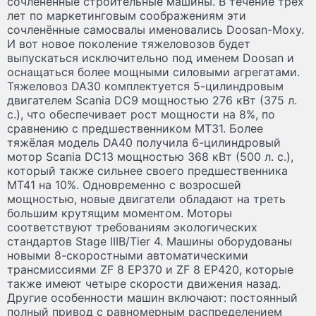
сочленённые строительные машины. В течение трёх
лет по маркетинговым соображениям эти
сочленённые самосвалы именовались Doosan-Moxy.
И вот новое поколение тяжеловозов будет
выпускаться исключительно под именем Doosan и
оснащаться более мощными силовыми агрегатами.
Тяжеловоз DA30 комплектуется 5-цилиндровым
двигателем Scania DC9 мощностью 276 кВт (375 л.
с.), что обеспечивает рост мощности на 8%, по
сравнению с предшественником MT31. Более
тяжёлая модель DA40 получила 6-цилиндровый
мотор Scania DC13 мощностью 368 кВт (500 л. с.),
который также сильнее своего предшественника
MT41 на 10%. Одновременно с возросшей
мощностью, новые двигатели обладают на треть
большим крутящим моментом. Моторы
соответствуют требованиям экологических
стандартов Stage IIIB/Tier 4. Машины оборудованы
новыми 8-скоростными автоматическими
трансмиссиями ZF 8 EP370 и ZF 8 EP420, которые
также имеют четыре скорости движения назад.
Другие особенности машин включают: постоянный
полный привод с равномерным распределением