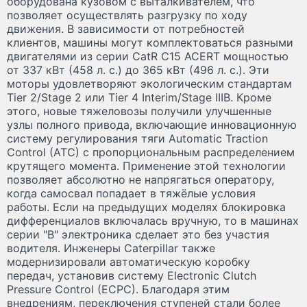
оборудована кузовом с выталкивателем, что
позволяет осуществлять разгрузку по ходу
движения. В зависимости от потребностей
клиентов, машины могут комплектоваться разными
двигателями из серии CatR C15 ACERT мощностью
от 337 кВт (458 л. с.) до 365 кВт (496 л. с.). Эти
моторы удовлетворяют экологическим стандартам
Tier 2/Stage 2 или Tier 4 Interim/Stage IIIB. Кроме
этого, новые тяжеловозы получили улучшенные
узлы полного привода, включающие инновационную
систему регулирования тяги Automatic Traction
Control (ATC) с пропорциональным распределением
крутящего момента. Применение этой технологии
позволяет абсолютно не напрягаться оператору,
когда самосвал попадает в тяжёлые условия
работы. Если на предыдущих моделях блокировка
дифференциалов включалась вручную, то в машинах
серии "B" электроника сделает это без участия
водителя. Инженеры Caterpillar также
модернизировали автоматическую коробку
передач, установив систему Electronic Clutch
Pressure Control (ECPC). Благодаря этим
внедрениям, переключения ступеней стали более