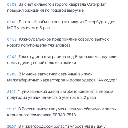
За счет сильного второго квартала Caterpillar
06.08
повысил ожидания по годовой выручке
Льготный заём на спецтехнику из Петербурга для
05.08
МСП увеличен в 6 раз
Южноуральское предприятие освоило выпуск
04.08
нового полуприцепа-тяжеловоза
Для студентов-аграриев под Воронежем закупили
02.08
семь единиц новой сельхозтехники
В Минске запустили серийный выпуск
02.08
малогабаритных харвестеров и форвардеров "Амкодор"
"Туймазинский завод автобетоновозов" в первом
31.07
полугодии увеличил чистый убыток в 2,2 раза
В России выпустят уменьшенную сборную модель
29.07
карьерного самосвала БЕЛАЗ-7513
В Нижегородской области упростили выдачу
29.07