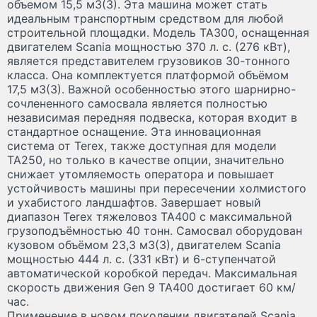
объемом 15,5 м
3
(3). Эта машина может стать
идеальным транспортным средством для любой
строительной площадки. Модель TA300, оснащенная
двигателем Scania мощностью 370 л. с. (276 кВт),
является представителем грузовиков 30-тонного
класса. Она комплектуется платформой объёмом
17,5 м
3
(3). Важной особенностью этого шарнирно-
сочлененного самосвала является полностью
независимая передняя подвеска, которая входит в
стандартное оснащение. Эта инновационная
система от Terex, также доступная для модели
TA250, но только в качестве опции, значительно
снижает утомляемость оператора и повышает
устойчивость машины при пересечении холмистого
и ухабистого ландшафтов. Завершает новый
диапазон Terex тяжеловоз TA400 с максимальной
грузоподъёмностью 40 тонн. Самосвал оборудован
кузовом объёмом 23,3 м
3
(3), двигателем Scania
мощностью 444 л. с. (331 кВт) и 6-ступенчатой
автоматической коробкой передач. Максимальная
скорость движения Gen 9 TA400 достигает 60 км/
час.
Применение в новом поколении двигателей Scania