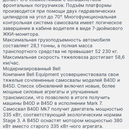
фронтальных погрузчиков. Подъём платформы
производится при помощи двух гидравлических
цилиндров на угол до 70°. Многофункциональная
контрольная система самосвала имеет логическое
завершение в кабине водителя в виде 7-дюймового
ЖКИ-монитора.
Максимальная грузоподъемность автомобиля
составляет 28,1 тонны, а полная масса
транспортного средства не превышает 52 230 кг.
Максимальная скорость тяжеловоза достигает 58,6
км/час.
Модернизированный Bell
Компания Bell Equipment усовершенствовала свои
тяжелые сочлененные самосвалы моделей B40D и
B45D. Список обновлений включил новые, более
мощные силовые агрегаты и улучшенные
трансмиссии, что позволило в итоге получить
машины B40D и B45D в исполнении Mark 7.
Самосвал B40D Mk7 получит двигатель мощностью
335 кВт, соответствующий экологическим нормам
Stage 3. А B45D оснастят мотором мощностью 380
кВт вместо старого 335 кВт-ного агрегата.