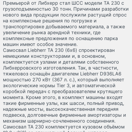
Премьерой от Либхерр стал ШСС модели TA 230 с
грузоподъемностью 30 тонн. Причинами разработки
нового вида продукции послужили растущий спрос
на комплексные решения по погрузке и
транспортировке добываемого материала, а также
увеличение рынка арендной техники, где
комплексные предложения по оснащению парка
машин имеют особое значение.
Самосвал Liebherr TA 230 (6х6) спроектирован
немецкими конструкторами и, в основном,
комплектуется узлами и деталями собственного
Либхерровского изготовления. Так, в частности,
тяжеловоз оснащён двигателем Liebherr D936LA6
мощностью 270 кВт (367 л. с.), который выполняет
экологические нормы Tier 3, и автоматической
коробкой передач с преобразователем крутящего
момента. Кроме этого, в комплект машины входят
такие фирменные узлы, как шасси, полный привод,
надежные мосты, высококачественная передняя
подвеска, долговечные фирменные амортизаторы и
механизм шарнирно-сочлененного соединения.
Самосвал TA 230 комплектуется кузовом объёмом