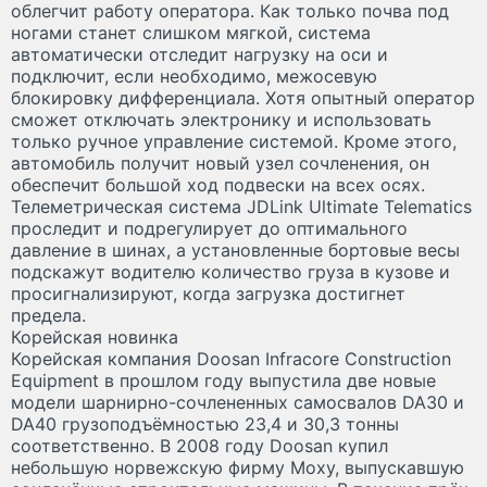
облегчит работу оператора. Как только почва под
ногами станет слишком мягкой, система
автоматически отследит нагрузку на оси и
подключит, если необходимо, межосевую
блокировку дифференциала. Хотя опытный оператор
сможет отключать электронику и использовать
только ручное управление системой. Кроме этого,
автомобиль получит новый узел сочленения, он
обеспечит большой ход подвески на всех осях.
Телеметрическая система JDLink Ultimate Telematics
проследит и подрегулирует до оптимального
давление в шинах, а установленные бортовые весы
подскажут водителю количество груза в кузове и
просигнализируют, когда загрузка достигнет
предела.
Корейская новинка
Корейская компания Doosan Infracore Construction
Equipment в прошлом году выпустила две новые
модели шарнирно-сочлененных самосвалов DA30 и
DA40 грузоподъёмностью 23,4 и 30,3 тонны
соответственно. В 2008 году Doosan купил
небольшую норвежскую фирму Moxy, выпускавшую