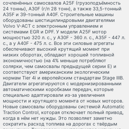
сочленённых самосвалов A25F (грузоподъёмность
24 тонны), A30F (г/п 28 тонн), а также 33,5-тонный
A35F и 39-тонный A40F. Строительные машины
оборудованы шестицилиндровыми двигателями
Volvo V-ACT с электронным управлением и
системами EGR и DPF. У модели A25F мотор
мощностью 320 л. с., у A30F - 360 л. с., A35F - 447 л.
с., а у A40F - 475 л. с. Все эти силовые агрегаты
обеспечивают высокий крутящий момент при
низких оборотах, обладают хорошей топливной
экономичностью (на 4% меньше потребляют
солярки, чем самосвалы предыдущей серии E) и
соответствуют американским экологическим
нормам Tier 4i и европейским стандартам Stage IIIB.
Двигатели агрегатируются с модернизированными
автоматическими коробками передач, которые
специально адаптировали из-за увеличения
мощности и крутящего момента от новых моторов.
Новые самосвалы оборудованы системой Automatic
Traction Control, которая отключает полный привод,
когда в нём нет нужды. Это позволяет заметно
сократить расход топлива на дорогах с твёрдым