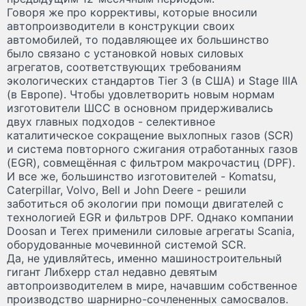
Говоря же про коррективы, которые вносили
автопроизводители в конструкции своих
автомобилей, то подавляющее их большинство
было связано с установкой новых силовых
агрегатов, соответствующих требованиям
экологических стандартов Tier 3 (в США) и Stage IIIA
(в Европе). Чтобы удовлетворить новым нормам
изготовители ШСС в основном придерживались
двух главных подходов - селективное
каталитическое сокращение выхлопных газов (SCR)
и система повторного сжигания отработанных газов
(EGR), совмещённая с фильтром макрочастиц (DPF).
И все же, большинство изготовителей - Komatsu,
Caterpillar, Volvo, Bell и John Deere - решили
заботиться об экологии при помощи двигателей с
технологией EGR и фильтров DPF. Однако компании
Doosan и Terex применили силовые агрегаты Scania,
оборудованные мочевинной системой SCR.
Да, не удивляйтесь, именно машиностроительный
гигант Либхерр стал недавно девятым
автопроизводителем в мире, начавшим собственное
производство шарнирно-сочлененных самосвалов.