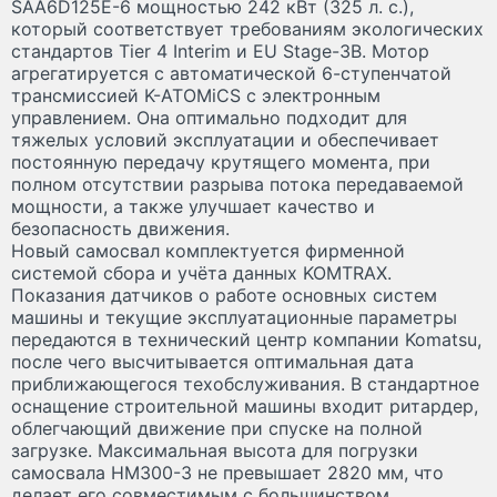
SAA6D125E-6 мощностью 242 кВт (325 л. с.),
который соответствует требованиям экологических
стандартов Tier 4 Interim и EU Stage-3B. Мотор
агрегатируется с автоматической 6-ступенчатой
трансмиссией K-ATOMiCS с электронным
управлением. Она оптимально подходит для
тяжелых условий эксплуатации и обеспечивает
постоянную передачу крутящего момента, при
полном отсутствии разрыва потока передаваемой
мощности, а также улучшает качество и
безопасность движения.
Новый самосвал комплектуется фирменной
системой сбора и учёта данных KOMTRAX.
Показания датчиков о работе основных систем
машины и текущие эксплуатационные параметры
передаются в технический центр компании Komatsu,
после чего высчитывается оптимальная дата
приближающегося техобслуживания. В стандартное
оснащение строительной машины входит ритардер,
облегчающий движение при спуске на полной
загрузке. Максимальная высота для погрузки
самосвала HM300-3 не превышает 2820 мм, что
делает его совместимым с большинством