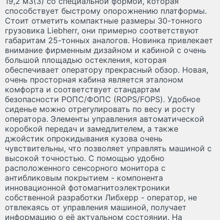
19,2 м
3
(3) со специальной формой, которая
способствует быстрому опорожнению платформы.
Стоит отметить компактные размеры 30-тонного
грузовика Liebherr, они примерно соответствуют
габаритам 25-тонных аналогов. Новинка привлекает
внимание фирменным дизайном и кабиной с очень
большой площадью остекления, которая
обеспечивает оператору прекрасный обзор. Новая,
очень просторная кабина является эталоном
комфорта и соответствует стандартам
безопасности РОПС/ФОПС (ROPS/FOPS). Удобное
сиденье можно отрегулировать по весу и росту
оператора. Элементы управления автоматической
коробкой передач и замедлителем, а также
джойстик опрокидывания кузова очень
чувствительны, что позволяет управлять машиной с
высокой точностью. С помощью удобно
расположенного сенсорного монитора с
антибликовым покрытием - компонента
инновационной фотомагнитоэлектроники
собственной разработки Либхерр - оператор, не
отвлекаясь от управления машиной, получает
информацию о её актуальном состоянии. На