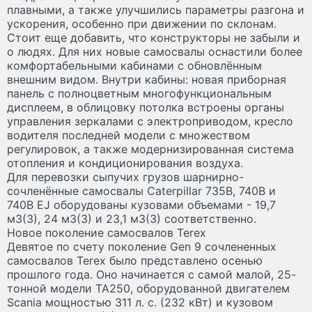
плавными, а также улучшились параметры разгона и
ускорения, особенно при движении по склонам.
Стоит еще добавить, что конструкторы не забыли и
о людях. Для них новые самосвалы оснастили более
комфортабельными кабинами с обновлённым
внешним видом. Внутри кабины: новая приборная
панель с полноцветным многофункциональным
дисплеем, в облицовку потолка встроены органы
управления зеркалами с электроприводом, кресло
водителя последней модели с множеством
регулировок, а также модернизированная система
отопления и кондиционирования воздуха.
Для перевозки сыпучих грузов шарнирно-
сочленённые самосвалы Caterpillar 735B, 740B и
740B EJ оборудованы кузовами объемами - 19,7
м
3
(3), 24 м
3
(3) и 23,1 м
3
(3) соответственно.
Новое поколение самосвалов Terex
Девятое по счету поколение Gen 9 сочлененных
самосвалов Terex было представлено осенью
прошлого года. Оно начинается с самой малой, 25-
тонной модели TA250, оборудованной двигателем
Scania мощностью 311 л. с. (232 кВт) и кузовом