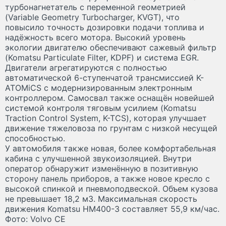
турбонагнетатель с переменной геометрией
(Variable Geometry Turbocharger, KVGT), что
повысило точность дозировки подачи топлива и
надёжность всего мотора. Высокий уровень
экологии двигателю обеспечивают сажевый фильтр
(Komatsu Particulate Filter, KDPF) и система EGR.
Двигатели агрегатируются с полностью
автоматической 6-ступенчатой трансмиссией K-
ATOMiCS с модернизированным электронным
контроллером. Самосвал также оснащён новейшей
системой контроля тяговым усилием (Komatsu
Traction Control System, K-TCS), которая улучшает
движение тяжеловоза по грунтам с низкой несущей
способностью.
У автомобиля также новая, более комфортабельная
кабина с улучшенной звукоизоляцией. Внутри
оператор обнаружит изменённую в позитивную
сторону панель приборов, а также новое кресло с
высокой спинкой и пневмоподвеской. Объем кузова
не превышает 18,2 м
3
. Максимальная скорость
движения Komatsu HM400-3 составляет 55,9 км/час.
Фото: Volvo CE