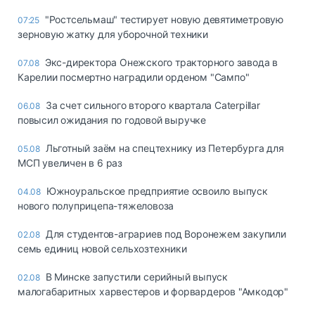
"Ростсельмаш" тестирует новую девятиметровую
07:25
зерновую жатку для уборочной техники
Экс-директора Онежского тракторного завода в
07.08
Карелии посмертно наградили орденом "Сампо"
За счет сильного второго квартала Caterpillar
06.08
повысил ожидания по годовой выручке
Льготный заём на спецтехнику из Петербурга для
05.08
МСП увеличен в 6 раз
Южноуральское предприятие освоило выпуск
04.08
нового полуприцепа-тяжеловоза
Для студентов-аграриев под Воронежем закупили
02.08
семь единиц новой сельхозтехники
В Минске запустили серийный выпуск
02.08
малогабаритных харвестеров и форвардеров "Амкодор"