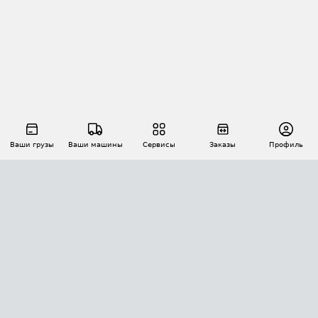
Ваши грузы
Ваши машины
Сервисы
Заказы
Профиль
АВТОМАТИЗАЦИЯ ПЕРЕВОЗОК
Площадки
Заказы
Торги
Тендеры
АТИ-Доки
GPS-мониторинг
АТИ Мессенджер
Цепочки грузов
API ATI.SU
ПОЛЕЗНОЕ