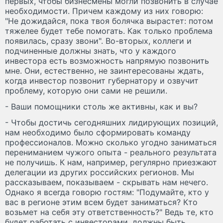
первых, чтобы бизнесмены могли позвонить в случае
необходимости. Причем каждому из них говорю:
"Не дожидайся, пока твоя болячка вырастет: потом
тяжелее будет тебе помогать. Как только проблема
появилась, сразу звони". Во-вторых, коллеги и
подчиненные должны знать, что у каждого
инвестора есть возможность напрямую позвонить
мне. Они, естественно, не заинтересованы ждать,
когда инвестор позвонит губернатору и озвучит
проблему, которую они сами не решили.
- Ваши помощники столь же активны, как и вы?
- Чтобы достичь сегодняшних лидирующих позиций,
нам необходимо было сформировать команду
профессионалов. Можно сколько угодно заниматься
перениманием чужого опыта - реального результата
не получишь. К нам, например, регулярно приезжают
делегации из других российских регионов. Мы
рассказываем, показываем - скрывать нам нечего.
Однако я всегда говорю гостям: "Подумайте, кто у
вас в регионе этим всем будет заниматься? Кто
возьмет на себя эту ответственность?" Ведь те, кто
будет работать с инвесторами, должны быть