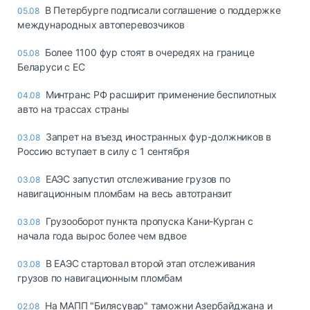
В Петербурге подписали соглашение о поддержке
05.08
международных автоперевозчиков
Более 1100 фур стоят в очередях на границе
05.08
Беларуси с ЕС
Минтранс РФ расширит применение беспилотных
04.08
авто на трассах страны
Запрет на въезд иностранных фур-должников в
03.08
Россию вступает в силу с 1 сентября
ЕАЭС запустил отслеживание грузов по
03.08
навигационным пломбам на весь автотранзит
Грузооборот пункта пропуска Кани-Курган с
03.08
начала года вырос более чем вдвое
В ЕАЭС стартовал второй этап отслеживания
03.08
грузов по навигационным пломбам
На МАПП "Билясувар" таможни Азербайджана и
02.08