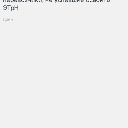
ЭТрН
Дзен