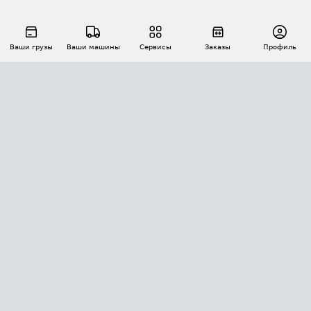
Ваши грузы
Ваши машины
Сервисы
Заказы
Профиль
АВТОМАТИЗАЦИЯ ПЕРЕВОЗОК
Площадки
Заказы
Торги
Тендеры
АТИ-Доки
GPS-мониторинг
АТИ Мессенджер
Цепочки грузов
API ATI.SU
ПОЛЕЗНОЕ
Расчет расстояний
БЕЗОПАСНОСТЬ
Академия ATI.SU
ATI.SU о безопасности
Звезды ATI.SU на вашем сайте
КОНТАКТЫ И ТАРИФЫ
Памятка по проверке контрагентов
Индекс ATI.SU FTL РФ
О системе ATI.SU
Светофор+
Средние ставки
ИНФОРМАЦИЯ