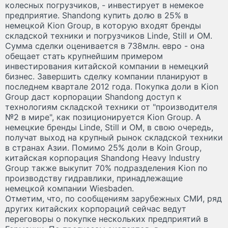
колесных погрузчиков, - инвестирует в немекое
предприятие. Shandong купить долю в 25% в
немецкой Kion Group, в которую входят бренды
складской техники и погрузчиков Linde, Still и OM.
Сумма сделки оценивается в 738млн. евро - она
обещает стать крупнейшим примером
инвестирования китайской компании в немецкий
бизнес. Завершить сделку компании планируют в
последнем квартале 2012 года. Покупка доли в Kion
Group даст корпорации Shandong доступ к
технологиям складской техники от "производителя
№2 в мире", как позиционируется Kion Group. А
немецкие бренды Linde, Still и OM, в свою очередь,
получат выход на крупный рынок складской техники
в странах Азии. Помимо 25% доли в Koin Group,
китайская корпорация Shandong Heavy Industry
Group также выкупит 70% подразделения Kion по
производству гидравлики, принадлежащие
немецкой компании Wiesbaden.
Отметим, что, по сообщениям зарубежных СМИ, ряд
других китайских корпораций сейчас ведут
переговоры о покупке нескольких предприятий в