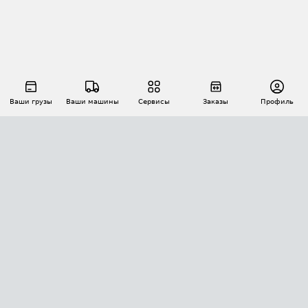
Ваши грузы
Ваши машины
Сервисы
Заказы
Профиль
АВТОМАТИЗАЦИЯ ПЕРЕВОЗОК
Площадки
Заказы
Торги
Тендеры
АТИ-Доки
GPS-мониторинг
АТИ Мессенджер
Цепочки грузов
API ATI.SU
ПОЛЕЗНОЕ
Расчет расстояний
БЕЗОПАСНОСТЬ
Академия ATI.SU