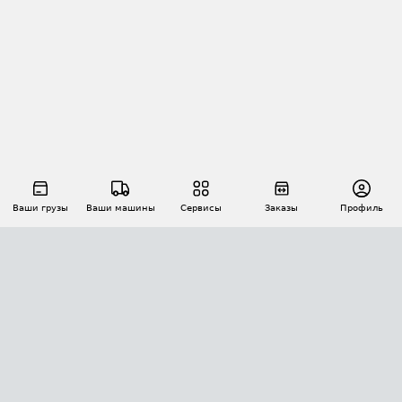
Ваши грузы
Ваши машины
Сервисы
Заказы
Профиль
АВТОМАТИЗАЦИЯ ПЕРЕВОЗОК
Площадки
Заказы
Торги
Тендеры
АТИ-Доки
GPS-мониторинг
АТИ Мессенджер
Цепочки грузов
API ATI.SU