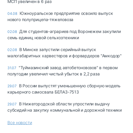
МСП увеличен в 6 раз
Южноуральское предприятие освоило выпуск
04.08
нового полуприцепа-тяжеловоза
Для студентов-аграриев под Воронежем закупили
02.08
семь единиц новой сельхозтехники
В Минске запустили серийный выпуск
02.08
малогабаритных харвестеров и форвардеров "Амкодор"
"Туймазинский завод автобетоновозов" в первом
31.07
полугодии увеличил чистый убыток в 2,2 раза
В России выпустят уменьшенную сборную модель
29.07
карьерного самосвала БЕЛАЗ-7513
В Нижегородской области упростили выдачу
29.07
субсидий на закупку коммунальной и дорожной техники
Все новости