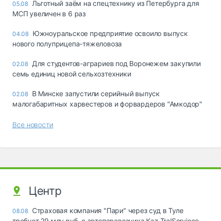
Льготный заём на спецтехнику из Петербурга для
05.08
МСП увеличен в 6 раз
Южноуральское предприятие освоило выпуск
04.08
нового полуприцепа-тяжеловоза
Для студентов-аграриев под Воронежем закупили
02.08
семь единиц новой сельхозтехники
В Минске запустили серийный выпуск
02.08
малогабаритных харвестеров и форвардеров "Амкодор"
Все новости
Центр
Страховая компания "Пари" через суд в Туле
08.08
требует 29 млн руб. с автоперевозчика Kaz TralServiece