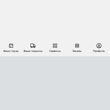
Ваши грузы
Ваши машины
Сервисы
Заказы
Профиль
АВТОМАТИЗАЦИЯ ПЕРЕВОЗОК
Площадки
Заказы
Торги
Тендеры
АТИ-Доки
GPS-мониторинг
АТИ Мессенджер
Цепочки грузов
API ATI.SU
ПОЛЕЗНОЕ