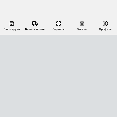
Ваши грузы
Ваши машины
Сервисы
Заказы
Профиль
АВТОМАТИЗАЦИЯ ПЕРЕВОЗОК
Площадки
Заказы
Торги
Тендеры
АТИ-Доки
GPS-мониторинг
АТИ Мессенджер
Цепочки грузов
API ATI.SU
ПОЛЕЗНОЕ
Расчет расстояний
БЕЗОПАСНОСТЬ
Академия ATI.SU
ATI.SU о безопасности
Звезды ATI.SU на вашем сайте
КОНТАКТЫ И ТАРИФЫ