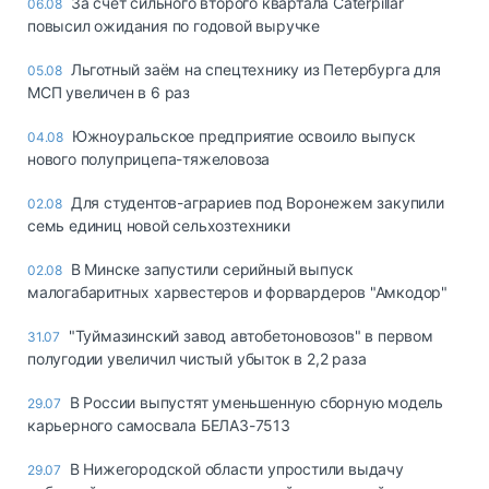
За счет сильного второго квартала Caterpillar
06.08
повысил ожидания по годовой выручке
Льготный заём на спецтехнику из Петербурга для
05.08
МСП увеличен в 6 раз
Южноуральское предприятие освоило выпуск
04.08
нового полуприцепа-тяжеловоза
Для студентов-аграриев под Воронежем закупили
02.08
семь единиц новой сельхозтехники
В Минске запустили серийный выпуск
02.08
малогабаритных харвестеров и форвардеров "Амкодор"
"Туймазинский завод автобетоновозов" в первом
31.07
полугодии увеличил чистый убыток в 2,2 раза
В России выпустят уменьшенную сборную модель
29.07
карьерного самосвала БЕЛАЗ-7513
В Нижегородской области упростили выдачу
29.07