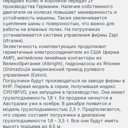
передних колес и коробкой передач ZF
производства Германии. Наличие собственного
двигателя на колесах повышает маневренность и
устойчивость машины. Также увеличивается
сцепление шины с поверхностью, что важно для
работы на влажных полах. На погрузчиках
устанавливается система управления фирмы Zapi
(Италия).
Эклектичность комплектующих продолжают
герметичные электросоединители из США (фирма
AMP), английские линейные контакторы из
Великобритании (Albright), гидронасосы из Японии
(Shimadzu)и американский привод рулевого
управления (Eaton).
Погрузчики будут производиться на заводе фирмы в
КНР. Первая модель в серии, получившая индекс
CPD18FVD, уже запущена в производство. Она имеет
грузоподъемность 1,8 т. Ее продажи начнутся в
Австралии уже в ноябре. В декабре появится и
модель грузоподъемностью 2,5 т. Предполагается,
что серию составят погрузчики в диапазоне
грузоподъемности 1,8 - 3,5 т. Все они будут иметь
высоту подъема до 6,5 м.