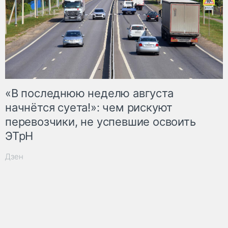
«В последнюю неделю августа
начнётся суета!»: чем рискуют
перевозчики, не успевшие освоить
ЭТрН
Дзен