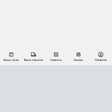
Ваши грузы
Ваши машины
Сервисы
Заказы
Профиль
АВТОМАТИЗАЦИЯ ПЕРЕВОЗОК
Площадки
Заказы
Торги
Тендеры
АТИ-Доки
GPS-мониторинг
АТИ Мессенджер
Цепочки грузов
API ATI.SU