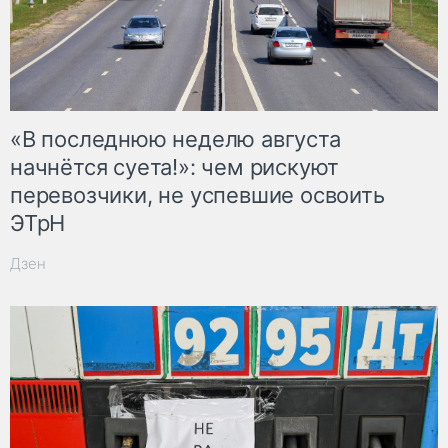
«В последнюю неделю августа
начнётся суета!»: чем рискуют
перевозчики, не успевшие освоить
ЭТрН
Дзен