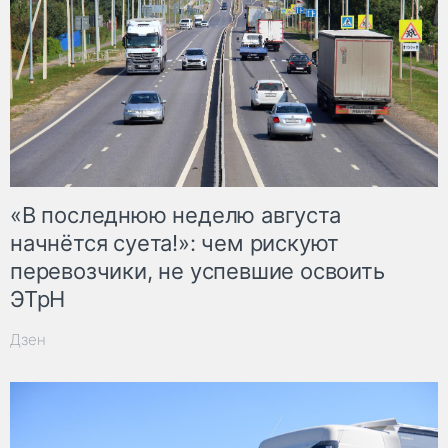
«В последнюю неделю августа
начнётся суета!»: чем рискуют
перевозчики, не успевшие освоить
ЭТрН
Дзен