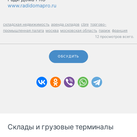
www.radidomapro.ru
складская недвижимость
аренда складов
cbre
торгово-
промышленная палата
москва
московская область
париж
франция
12 просмотров всего.
ОБСУДИТЬ
Склады и грузовые терминалы