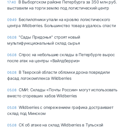
В Выборгском районе Петербурга за 350 млн руб.
17:40
выставили на торги землю под логистический центр
Беспилотники упали на кровлю логистического
09:49
центра Wildberries. Большинство товара удалось спасти
"Сады Придонья" строят новый
06.08
мультифункциональный склад сырья
Спрос на небольшие склады в Петербурге вырос
06.08
после атак на центры «Вайлдберриз»
В Тверской области обломки дрона повредили
06.08
фасад логокомплекса Wildberries
СМИ: Склады «Почты России» могут использовать
05.08
вместо сгоревших хабов Wildberries
Wildberries с опережением графика достраивает
05.08
склад под Минском
СК об атаке на склад Wildberries в Тульской
05.08