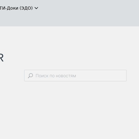
ТИ-Доки (ЭДО)
R