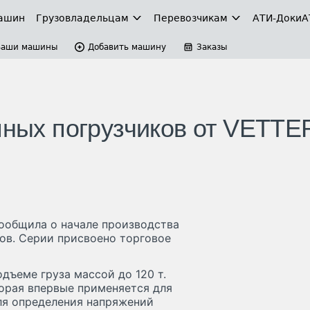
ашин
Грузовладельцам
Перевозчикам
АТИ-Доки
А
Ваши машины
Добавить машину
Заказы
пных погрузчиков от VETTE
ообщила о начале производства
ов. Серии присвоено торговое
дъеме груза массой до 120 т.
орая впервые применяется для
ля определения напряжений