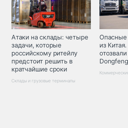
Опасные
Атаки на склады: четыре
из Китая.
задачи, которые
отозвали
российскому ритейлу
Dongfeng
предстоит решить в
кратчайшие сроки
Коммерчески
Склады и грузовые терминалы