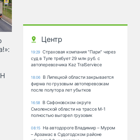
Центр
ю
!»:
Страховая компания "Пари" через
19:29
суд в Туле требует 29 млн руб. с
автоперевозчика Kaz TralServiece
рН
В Липецкой области закрывается
18:06
фирма по грузовым автоперевозкам
после полутора лет убытков
В Сафоновском округе
16:58
Смоленской области на трассе М-1
полностью выгорел грузовик
На автодороге Владимир – Муром
08:15
– Арзамас в Судогодском районе