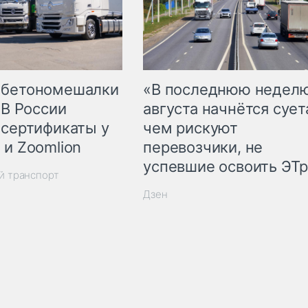
 бетономешалки
«В последнюю недел
 В России
августа начнётся суета
 сертификаты у
чем рискуют
 и Zoomlion
перевозчики, не
успевшие освоить ЭТ
й транспорт
Дзен