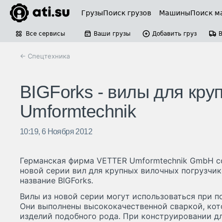
Грузы
Поиск грузов
Машины
Поиск м
Все сервисы
Ваши грузы
Добавить груз
← Спецтехника
BIGForks - вилы для кру
Umformtechnik
10:19, 6 Ноября 2012
Германская фирма VETTER Umformtechnik GmbH с
новой серии вил для крупных вилочных погрузчик
название BIGForks.
Вилы из новой серии могут использоваться при по
Они выполнены высококачественной сваркой, кот
изделий подобного рода. При конструировании д