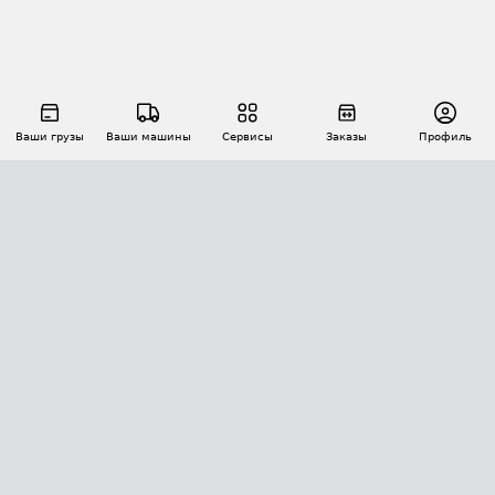
Ваши грузы
Ваши машины
Сервисы
Заказы
Профиль
АВТОМАТИЗАЦИЯ ПЕРЕВОЗОК
Площадки
Заказы
Торги
Тендеры
АТИ-Доки
GPS-мониторинг
АТИ Мессенджер
Цепочки грузов
API ATI.SU
ПОЛЕЗНОЕ
Расчет расстояний
БЕЗОПАСНОСТЬ
Академия ATI.SU
ATI.SU о безопасности
Звезды ATI.SU на вашем сайте