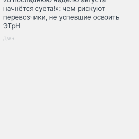
начнётся суета!»: чем рискуют
перевозчики, не успевшие освоить
ЭТрН
Дзен