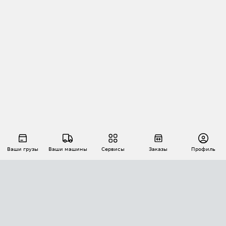
Ваши грузы
Ваши машины
Сервисы
Заказы
Профиль
АВТОМАТИЗАЦИЯ ПЕРЕВОЗОК
Площадки
Заказы
Торги
Тендеры
АТИ-Доки