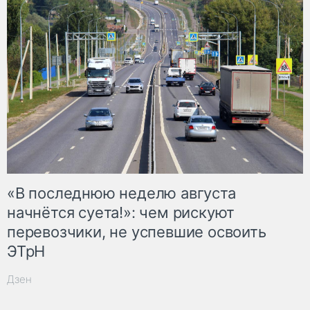
«В последнюю неделю августа
начнётся суета!»: чем рискуют
перевозчики, не успевшие освоить
ЭТрН
Дзен