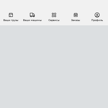
Ваши грузы
Ваши машины
Сервисы
Заказы
Профиль
АВТОМАТИЗАЦИЯ ПЕРЕВОЗОК
Площадки
Заказы
Торги
Тендеры
АТИ-Доки
GPS-мониторинг
АТИ Мессенджер
Цепочки грузов
API ATI.SU
ПОЛЕЗНОЕ
Расчет расстояний
БЕЗОПАСНОСТЬ
Академия ATI.SU
ATI.SU о безопасности
Звезды ATI.SU на вашем сайте
КОНТАКТЫ И ТАРИФЫ
Памятка по проверке контрагентов
Индекс ATI.SU FTL РФ
О системе ATI.SU