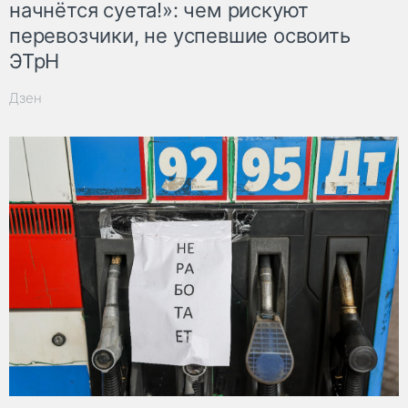
начнётся суета!»: чем рискуют
перевозчики, не успевшие освоить
ЭТрН
Дзен