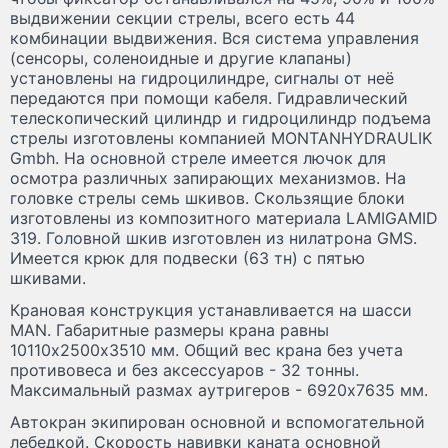
выдвижении секции стрелы, всего есть 44
комбинации выдвижения. Вся система управления
(сенсоры, соленоидные и другие клапаны)
установлены на гидроцилиндре, сигналы от неё
передаются при помощи кабеля. Гидравлический
телескопический цилиндр и гидроцилиндр подъема
стрелы изготовлены компанией MONTANHYDRAULIK
Gmbh. На основной стреле имеется лючок для
осмотра различных запирающих механизмов. На
головке стрелы семь шкивов. Скользящие блоки
изготовлены из композитного материала LAMIGAMID
319. Головной шкив изготовлен из нилатрона GMS.
Имеется крюк для подвески (63 тн) с пятью
шкивами.
Крановая конструкция устанавливается на шасси
MAN. Габаритные размеры крана равны
10110х2500х3510 мм. Общий вес крана без учета
противовеса и без аксессуаров - 32 тонны.
Максимальный размах аутригеров - 6920х7635 мм.
Автокран экипирован основной и вспомогательной
лебедкой. Скорость навивки каната основной