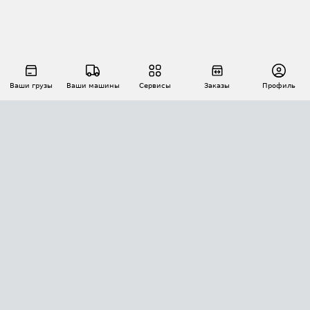
Ваши грузы
Ваши машины
Сервисы
Заказы
Профиль
АВТОМАТИЗАЦИЯ ПЕРЕВОЗОК
Площадки
Заказы
Торги
Тендеры
АТИ-Доки
GPS-мониторинг
АТИ Мессенджер
Цепочки грузов
API ATI.SU
ПОЛЕЗНОЕ
Расчет расстояний
БЕЗОПАСНОСТЬ
Академия ATI.SU
ATI.SU о безопасности
Звезды ATI.SU на вашем сайте