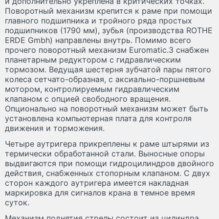
и дополнительно укреплена в критических точках.
Поворотный механизм крепится к раме при помощи
главного подшипника и тройного ряда простых
подшипников (1790 мм), зубья (производства ROTHE
ERDE Gmbh) направлены внутрь. Помимо всего
прочего поворотный механизм Euromatic.3 снабжен
планетарным редуктором с гидравлическим
тормозом. Ведущая шестерня зубчатой пары пятого
колеса сетчато-образная, с аксиально-поршневым
мотором, контролируемым гидравлическим
клапаном с опцией свободного вращения.
Опционально на поворотный механизм может быть
установлена компьютерная плата для контроля
движения и торможения.
Четыре аутригера прикреплены к раме штырями из
термически обработанной стали. Выносные опоры
выдвигаются при помощи гидроцилиндров двойного
действия, снабженных стопорным клапаном. С двух
сторон каждого аутригера имеется накладная
маркировка для сигналов крана в темное время
суток.
Механизм поднятия стрелы состоит из цилиндра