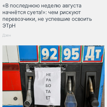
«В последнюю неделю августа
начнётся суета!»: чем рискуют
перевозчики, не успевшие освоить
ЭТрН
Дзен