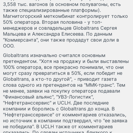
3,558 тыс. вагонов (в основном полувагоны, есть
также специализированные платформы).
Магнитогорский меткомбинат контролирует только
50% оператора. Вторая половина - у топ-
менеджеров и совладельцев Globaltrans Сергея
Мальцева и Александра Елисеева. По данным
"Коммерсанта", они также продадут свои доли в
ООО.
Globaltrans изначально считался основным
претендентом. "Хотя на продажу и были выставлены
100% оператора, все прекрасно понимали, что они
могут сразу превратиться в 50%, если победит не
Globaltrans, а кто-то другой", - приводит газета
слова одного из претендентов на "ММК-транс". Тем
не менее, заявки на покупку оператора подавали
"Финансовый альянс", "УВЗ-Логистик",
"Нефтетранссервис" и UCLH. Две последние
компании и боролись с Globaltrans до конца. В
"Нефтетранссервисе" от комментариев отказались,
но источник в компании подтвердил, что "ее заявка
не победила". В UCLH также от комментариев
отказались. По словам источника, близкого к