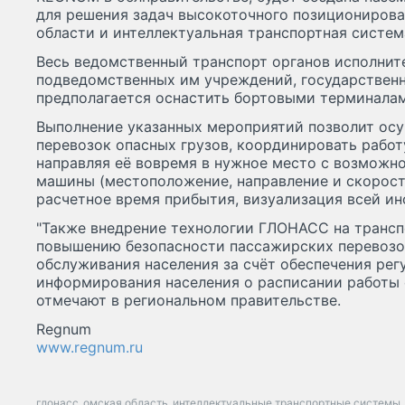
для решения задач высокоточного позициониров
области и интеллектуальная транспортная систем
Весь ведомственный транспорт органов исполнит
подведомственных им учреждений, государствен
предполагается оснастить бортовыми терминала
Выполнение указанных мероприятий позволит ос
перевозок опасных грузов, координировать работ
направляя её вовремя в нужное место с возмож
машины (местоположение, направление и скорост
расчетное время прибытия, визуализация всей и
"Также внедрение технологии ГЛОНАСС на трансп
повышению безопасности пассажирских перевозо
обслуживания населения за счёт обеспечения рег
информирования населения о расписании работы 
отмечают в региональном правительстве.
Regnum
www.regnum.ru
глонасс
омская область
интеллектуальные транспортные системы