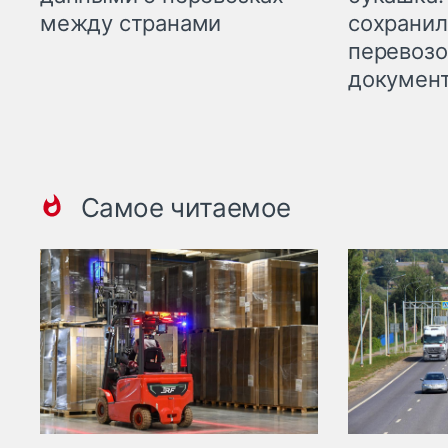
между странами
сохрани
перевоз
докумен
Самое читаемое