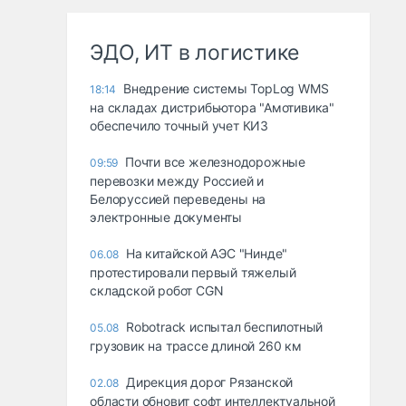
ЭДО, ИТ в логистике
Внедрение системы TopLog WMS
18:14
на складах дистрибьютора "Амотивика"
обеспечило точный учет КИЗ
Почти все железнодорожные
09:59
перевозки между Россией и
Белоруссией переведены на
электронные документы
На китайской АЭС "Нинде"
06.08
протестировали первый тяжелый
складской робот CGN
Robotrack испытал беспилотный
05.08
грузовик на трассе длиной 260 км
Дирекция дорог Рязанской
02.08
области обновит софт интеллектуальной