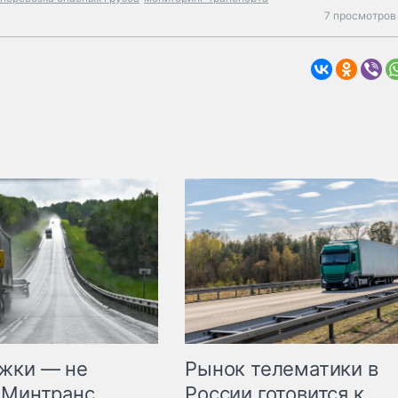
7 просмотров
жки — не
Рынок телематики в
 Минтранс
России готовится к