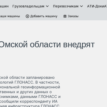
ашин
Грузовладельцам
Перевозчикам
АТИ-Доки
А
Ваши машины
Добавить машину
Заказы
 Омской области внедрят
ской области запланировано
ологий ГЛОНАСС. В частности,
гиональной геоинформационной
венных и других данных о
 снимками, данными ГЛОНАСС и
 сообщили корреспонденту ИА
емная инфраструктура ГЛОНАСС