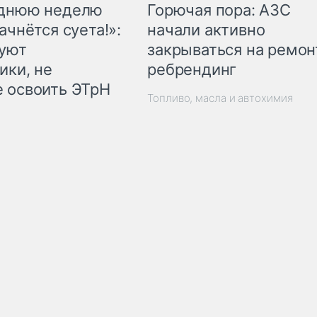
Горючая пора: АЗС
еднюю неделю
начали активно
ачнётся суета!»:
закрываться на ремон
куют
ребрендинг
ики, не
 освоить ЭТрН
Топливо, масла и автохимия