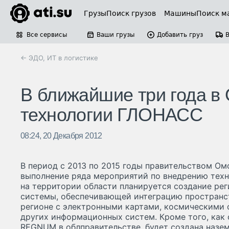
Грузы
Поиск грузов
Машины
Поиск м
Все сервисы
Ваши грузы
Добавить груз
← ЭДО, ИТ в логистике
В ближайшие три года в
технологии ГЛОНАСС
08:24, 20 Декабря 2012
В период с 2013 по 2015 годы правительством Ом
выполнение ряда мероприятий по внедрению техн
на территории области планируется создание ре
системы, обеспечивающей интеграцию пространст
регионе с электронными картами, космическими
других информационных систем. Кроме того, как
REGNUM в облправительстве, будет создана наз