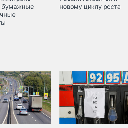
л бумажные
новому циклу роста
очные
ты