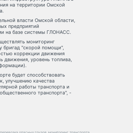
ания на территории Омской
а.
ельной власти Омской области,
ных предприятий
ми на базе системы ГЛОНАСС.
уществлять мониторинг
у бригад "скорой помощи",
ностью коррекции движения
ь движения, уровень топлива,
нформации).
орте будет способствовать
к, улучшению качества
улярной работы транспорта и
общественного транспорта", -
перевозка опасных грузов
мониторинг транспорта