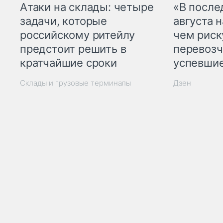
Атаки на склады: четыре
«В посл
задачи, которые
августа н
российскому ритейлу
чем рис
предстоит решить в
перевозч
кратчайшие сроки
успевшие
Склады и грузовые терминалы
Дзен