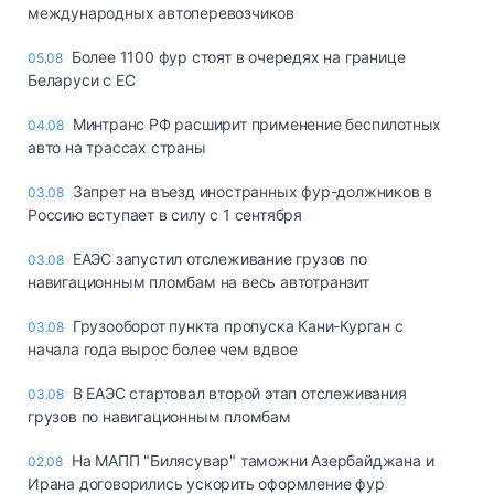
международных автоперевозчиков
Более 1100 фур стоят в очередях на границе
05.08
Беларуси с ЕС
Минтранс РФ расширит применение беспилотных
04.08
авто на трассах страны
Запрет на въезд иностранных фур-должников в
03.08
Россию вступает в силу с 1 сентября
ЕАЭС запустил отслеживание грузов по
03.08
навигационным пломбам на весь автотранзит
Грузооборот пункта пропуска Кани-Курган с
03.08
начала года вырос более чем вдвое
В ЕАЭС стартовал второй этап отслеживания
03.08
грузов по навигационным пломбам
На МАПП "Билясувар" таможни Азербайджана и
02.08
Ирана договорились ускорить оформление фур