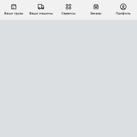
Ваши грузы
Ваши машины
Сервисы
Заказы
Профиль
АВТОМАТИЗАЦИЯ ПЕРЕВОЗОК
Площадки
Заказы
Торги
Тендеры
АТИ-Доки
GPS-мониторинг
АТИ Мессенджер
Цепочки грузов
API ATI.SU
ПОЛЕЗНОЕ
Расчет расстояний
БЕЗОПАСНОСТЬ
Академия ATI.SU
ATI.SU о безопасности
Звезды ATI.SU на вашем сайте
КОНТАКТЫ И ТАРИФЫ
Памятка по проверке контрагентов
Индекс ATI.SU FTL РФ
О системе ATI.SU
Светофор+
Средние ставки
ИНФОРМАЦИЯ
Контактная информация
Страхование