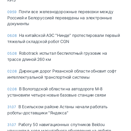
Почти все железнодорожные перевозки между
09:59
Россией и Белоруссией переведены на электронные
документы
На китайской АЭС "Нинде" протестировали первый
06.08
тяжелый складской робот CGN
Robotrack испытал беспилотный грузовик на
05.08
трассе длиной 260 км
Дирекция дорог Рязанской области обновит софт
02.08
интеллектуальной транспортной системы
В Вологодской области на автодороге М-8
02.08
установили четыре новые базовые станции связи
В Есильском районе Астаны начали работать
31.07
роботы-доставщики "Яндекса"
Работу 50 навигационных спутников Beidou
31.07
улучшили в ходе масштабного обновления на орбите