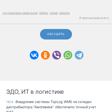
спутниковая навигация
galileo
чехия
европа
9 просмотров всего.
ОБСУДИТЬ
ЭДО, ИТ в логистике
Внедрение системы TopLog WMS на складах
18:14
дистрибьютора "Амотивика" обеспечило точный учет
КИЗ