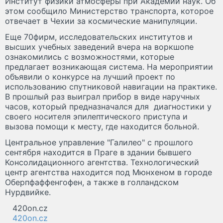
Институт физики атмосферы при Академии наук. Об
этом сообщило Министерство транспорта, которое
отвечает в Чехии за космические манипуляции.
Еще 70фирм, исследовательских институтов и
высших учебных заведений вчера на воркшопе
ознакомились с возможностями, которые
предлагает возникающая система. На мероприятии
объявили о конкурсе на лучший проект по
использованию спутниковой навигации на практике.
В прошлый раз выиграл прибор в виде наручных
часов, который предназначался для диагностики у
своего носителя эпилептического приступа и
вызова помощи к месту, где находится больной.
Центральное управление "Галилео" с прошлого
сентября находится в Праге в здании бывшего
Консолидационного агентства. Технологический
центр агентства находится под Мюнхеном в городе
Оберпфаффенгофен, а также в голландском
Нурдвийке.
420on.cz
420on.cz