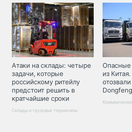
Опасные
Атаки на склады: четыре
из Китая.
задачи, которые
отозвали
российскому ритейлу
Dongfeng
предстоит решить в
кратчайшие сроки
Коммерчески
Склады и грузовые терминалы