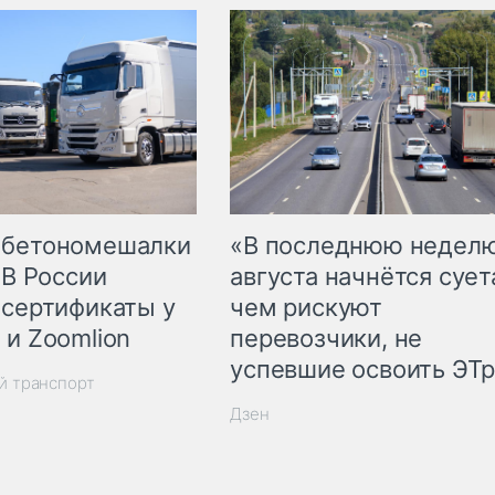
 бетономешалки
«В последнюю недел
 В России
августа начнётся суета
 сертификаты у
чем рискуют
 и Zoomlion
перевозчики, не
успевшие освоить ЭТ
й транспорт
Дзен