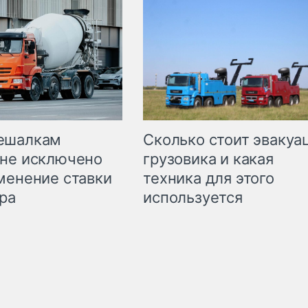
Сколько стоит эвакуа
ешалкам
грузовика и какая
не исключено
техника для этого
менение ставки
используется
ра