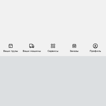
Ваши грузы
Ваши машины
Сервисы
Заказы
Профиль
АВТОМАТИЗАЦИЯ ПЕРЕВОЗОК
Площадки
Заказы
Торги
Тендеры
АТИ-Доки
GPS-мониторинг
АТИ Мессенджер
Цепочки грузов
API ATI.SU