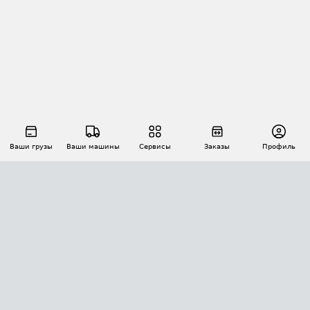
Ваши грузы
Ваши машины
Сервисы
Заказы
Профиль
АВТОМАТИЗАЦИЯ ПЕРЕВОЗОК
Площадки
Заказы
Торги
Тендеры
АТИ-Доки
GPS-мониторинг
АТИ Мессенджер
Цепочки грузов
API ATI.SU
ПОЛЕЗНОЕ