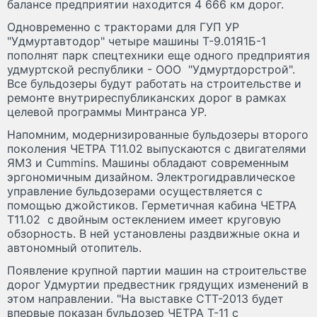
балансе предприятии находится 4 666 км дорог.
Одновременно с тракторами для ГУП УР
"Удмуртавтодор" четыре машины Т-9.01Я1Б-1
пополнят парк спецтехники еще одного предприятия
удмуртской республики - ООО "Удмуртдорстрой".
Все бульдозеры будут работать на строительстве и
ремонте внутриреспубликанских дорог в рамках
целевой программы Минтранса УР.
Напомним, модернизированные бульдозеры второго
поколения ЧЕТРА Т11.02 выпускаются с двигателями
ЯМЗ и Сummins. Машины обладают современным
эргономичным дизайном. Электрогидравлическое
управление бульдозерами осуществляется с
помощью джойстиков. Герметичная кабина ЧЕТРА
Т11.02 с двойным остеклением имеет круговую
обзорность. В ней установлены раздвижные окна и
автономный отопитель.
Появление крупной партии машин на строительстве
дорог Удмуртии предвестник грядущих изменений в
этом направлении. "На выставке СТТ-2013 будет
впервые показан бульдозер ЧЕТРА Т-11 с