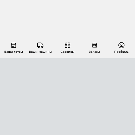
Ваши грузы
Ваши машины
Сервисы
Заказы
Профиль
АВТОМАТИЗАЦИЯ ПЕРЕВОЗОК
Площадки
Заказы
Торги
Тендеры
АТИ-Доки
GPS-мониторинг
АТИ Мессенджер
Цепочки грузов
API ATI.SU
ПОЛЕЗНОЕ
Расчет расстояний