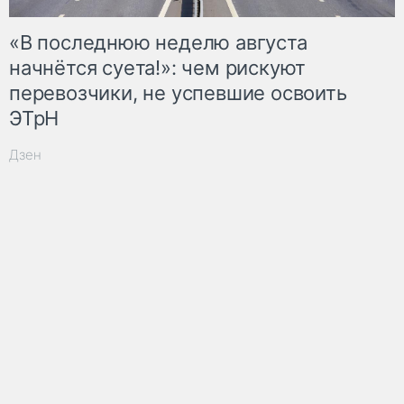
«В последнюю неделю августа
начнётся суета!»: чем рискуют
перевозчики, не успевшие освоить
ЭТрН
Дзен