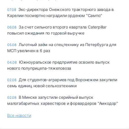
Экс-директора Онежского тракторного завода в
07.08
Карелии посмертно наградили орденом "Сампо"
За счет сильного второго квартала Caterpillar
06.08
повысил ожидания по годовой выручке
Льготный заём на спецтехнику из Петербурга для
05.08
МСП увеличен в 6 раз
Южноуральское предприятие освоило выпуск
04.08
нового полуприцепа-тяжеловоза
Для студентов-аграриев под Воронежем закупили
02.08
семь единиц новой сельхозтехники
В Минске запустили серийный выпуск
02.08
малогабаритных харвестеров и форвардеров "Амкодор"
Все новости