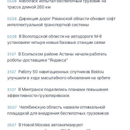
Robotrack испытал беспилотный грузовик на
05.08
трассе длиной 260 км
Дирекция дорог Рязанской области обновит софт
02.08
интеллектуальной транспортной системы
В Вологодской области на автодороге М-8
02.08
установили четыре новые базовые станции связи
В Есильском районе Астаны начали работать
31.07
роботы-доставщики "Яндекса"
Работу 50 навигационных спутников Beidou
31.07
улучшили в ходе масштабного обновления на орбите
В Минтрансе поделились планами повышения
31.07
эффективности грузоперевозок
Челябинскую область назвали оптимальной
30.07
площадкой для внедрения беспилотных грузовиков
В Новой Москве автоматизируют
29.07