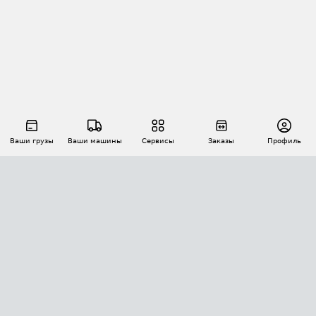
Ваши грузы
Ваши машины
Сервисы
Заказы
Профиль
АВТОМАТИЗАЦИЯ ПЕРЕВОЗОК
Площадки
Заказы
Торги
Тендеры
АТИ-Доки
GPS-мониторинг
АТИ Мессенджер
Цепочки грузов
API ATI.SU
ПОЛЕЗНОЕ