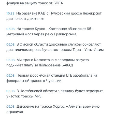
фондов на защиту трасс от БПЛА
На развязке КАД с Пулковским шоссе перекроют
10:38
две полосы движения
На трассе Курск – Касторное обновляют 65-
06.08
метровый мост через реку Грайворонка
В Омской области дорожные службы обновляют
06.08
десятикилометровый участок трассы Тара – Усть-Ишим
Минтранс Казахстана с середины августа
06.08
поднимет плату за пользование БАКАД
Первая российская станция LTE заработала на
06.08
федеральной трассе в Чувашии
В Челябинской области в пятницу будет перекрыт
06.08
участок трассы М-5
Движение на трассе Хоргос – Алматы временно
06.08
ограничат