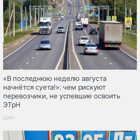
«В последнюю неделю августа
начнётся суета!»: чем рискуют
перевозчики, не успевшие освоить
ЭТрН
Дзен