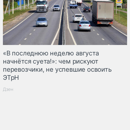
«В последнюю неделю августа
начнётся суета!»: чем рискуют
перевозчики, не успевшие освоить
ЭТрН
Дзен