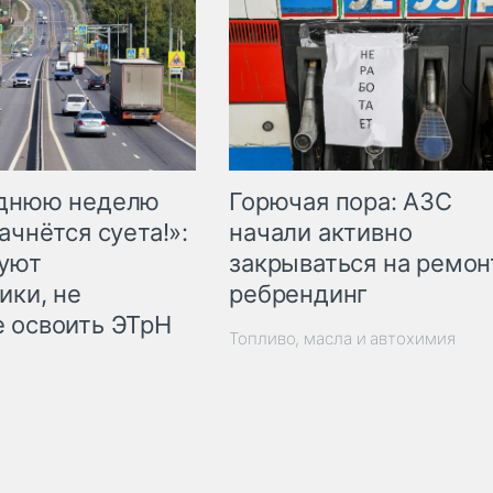
Горючая пора: АЗС
еднюю неделю
начали активно
ачнётся суета!»:
закрываться на ремон
куют
ребрендинг
ики, не
 освоить ЭТрН
Топливо, масла и автохимия