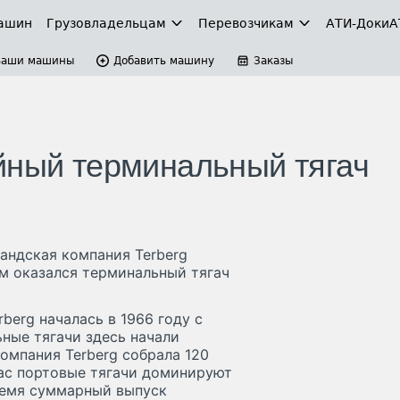
ашин
Грузовладельцам
Перевозчикам
АТИ-Доки
А
Ваши машины
Добавить машину
Заказы
йный терминальный тягач
андская компания Terberg
м оказался терминальный тягач
erg началась в 1966 году с
ные тягачи здесь начали
компания Terberg собрала 120
час портовые тягачи доминируют
ремя суммарный выпуск