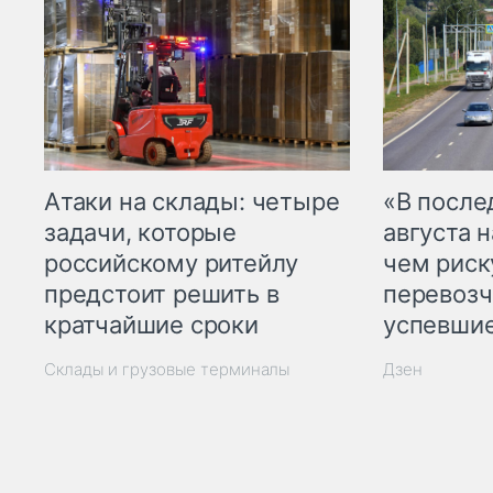
Атаки на склады: четыре
«В посл
задачи, которые
августа н
российскому ритейлу
чем рис
предстоит решить в
перевозч
кратчайшие сроки
успевшие
Склады и грузовые терминалы
Дзен