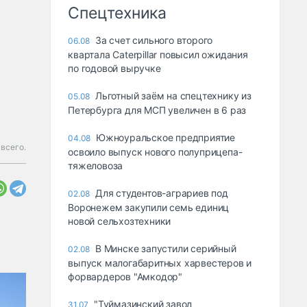
Спецтехника
За счет сильного второго
06.08
квартала Caterpillar повысил ожидания
по годовой выручке
Льготный заём на спецтехнику из
05.08
Петербурга для МСП увеличен в 6 раз
Южноуральское предприятие
04.08
всего.
освоило выпуск нового полуприцепа-
тяжеловоза
Для студентов-аграриев под
02.08
Воронежем закупили семь единиц
новой сельхозтехники
В Минске запустили серийный
02.08
выпуск малогабаритных харвестеров и
форвардеров "Амкодор"
"Туймазинский завод
31.07