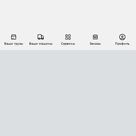
Ваши грузы
Ваши машины
Сервисы
Заказы
Профиль
АВТОМАТИЗАЦИЯ ПЕРЕВОЗОК
Площадки
Заказы
Торги
Тендеры
АТИ-Доки
GPS-мониторинг
АТИ Мессенджер
Цепочки грузов
API ATI.SU
ПОЛЕЗНОЕ
Расчет расстояний
БЕЗОПАСНОСТЬ
Академия ATI.SU