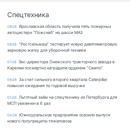
Спецтехника
Ярославская область получила пять пожарных
08.08
автоцистерн "Пожснаб" на шасси МАЗ
"Ростсельмаш" тестирует новую девятиметровую
08.08
зерновую жатку для уборочной техники
Экс-директора Онежского тракторного завода в
07.08
Карелии посмертно наградили орденом "Сампо"
За счет сильного второго квартала Caterpillar
06.08
повысил ожидания по годовой выручке
Льготный заём на спецтехнику из Петербурга для
05.08
МСП увеличен в 6 раз
Южноуральское предприятие освоило выпуск
04.08
нового полуприцепа-тяжеловоза