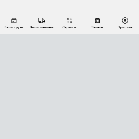
Ваши грузы
Ваши машины
Сервисы
Заказы
Профиль
АВТОМАТИЗАЦИЯ ПЕРЕВОЗОК
Площадки
Заказы
Торги
Тендеры
АТИ-Доки
GPS-мониторинг
АТИ Мессенджер
Цепочки грузов
API ATI.SU
ПОЛЕЗНОЕ
Расчет расстояний
БЕЗОПАСНОСТЬ
Академия ATI.SU
ATI.SU о безопасности
Звезды ATI.SU на вашем сайте
КОНТАКТЫ И ТАРИФЫ
Памятка по проверке контрагентов
Индекс ATI.SU FTL РФ