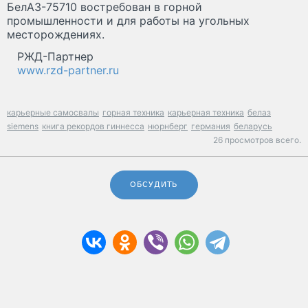
БелАЗ-75710 востребован в горной
промышленности и для работы на угольных
месторождениях.
РЖД-Партнер
www.rzd-partner.ru
карьерные самосвалы
горная техника
карьерная техника
белаз
siemens
книга рекордов гиннесса
нюрнберг
германия
беларусь
26 просмотров всего.
ОБСУДИТЬ