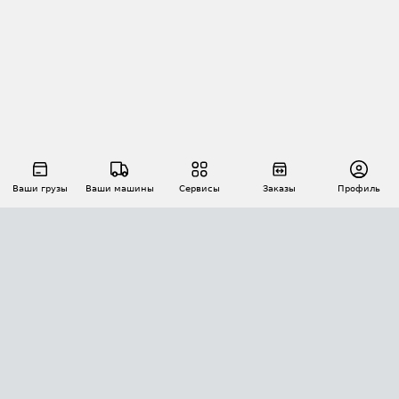
Ваши грузы
Ваши машины
Сервисы
Заказы
Профиль
АВТОМАТИЗАЦИЯ ПЕРЕВОЗОК
Площадки
Заказы
Торги
Тендеры
АТИ-Доки
GPS-мониторинг
АТИ Мессенджер
Цепочки грузов
API ATI.SU
ПОЛЕЗНОЕ