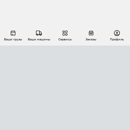
Ваши грузы
Ваши машины
Сервисы
Заказы
Профиль
АВТОМАТИЗАЦИЯ ПЕРЕВОЗОК
Площадки
Заказы
Торги
Тендеры
АТИ-Доки
GPS-мониторинг
АТИ Мессенджер
Цепочки грузов
API ATI.SU
ПОЛЕЗНОЕ
Расчет расстояний
БЕЗОПАСНОСТЬ
Академия ATI.SU