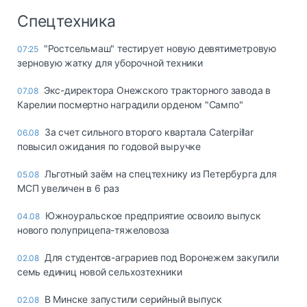
Спецтехника
"Ростсельмаш" тестирует новую девятиметровую
07:25
зерновую жатку для уборочной техники
Экс-директора Онежского тракторного завода в
07.08
Карелии посмертно наградили орденом "Сампо"
За счет сильного второго квартала Caterpillar
06.08
повысил ожидания по годовой выручке
Льготный заём на спецтехнику из Петербурга для
05.08
МСП увеличен в 6 раз
Южноуральское предприятие освоило выпуск
04.08
нового полуприцепа-тяжеловоза
Для студентов-аграриев под Воронежем закупили
02.08
семь единиц новой сельхозтехники
В Минске запустили серийный выпуск
02.08