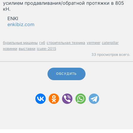
усилием продавливания/обратной протяжки в 805
кН.
ENKI
enkibiz.com
бурильные машины
гнб
строительная техника
vermeer
caterpillar
новинки
выставки
icuee-2015
33 просмотров всего.
ОБСУДИТЬ