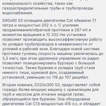
коммунального хозяйства, таких как
газораспределительные трубы и трубопроводы
водоснабжения.
D60х90 S3 оснащена двигателем Cat объемом 7,1
литра и мощностью 202 л. с. С усилием
продавливания/обратной протяжки в 267 кН и
моментом вращения в 12 202 Нм установка
позволяет производить высокоэффективную работу
по укладке трубопроводов в независимости от
условий в рабочей зоне. Благодаря новой системе
протяжки гусениц скорость машины увеличилась до
5,3 км/ч, при этом удаленное управление по радио
позволяет позиционировать буровую с большой
точностью. Также бурение и укладка труб стали
немного тише, шумовой фон, создаваемый
установкой, уменьшен со 119 до 107 децибел.
Вторая новинка, D220х300 S3, представляет собой
гораздо более мощную машину с хранилищем для
труб и насосом для откачки жидкой грязи,
образующейся при бурении. Она оборудована
двигателем Cat C13 мощностью 415 л.с. и обладает