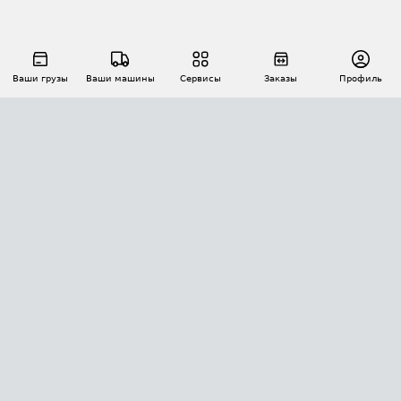
Ваши грузы
Ваши машины
Сервисы
Заказы
Профиль
АВТОМАТИЗАЦИЯ ПЕРЕВОЗОК
Площадки
Заказы
Торги
Тендеры
АТИ-Доки
GPS-мониторинг
АТИ Мессенджер
Цепочки грузов
API ATI.SU
ПОЛЕЗНОЕ
Расчет расстояний
БЕЗОПАСНОСТЬ
Академия ATI.SU
ATI.SU о безопасности
Звезды ATI.SU на вашем сайте
КОНТАКТЫ И ТАРИФЫ
Памятка по проверке контрагентов
Индекс ATI.SU FTL РФ