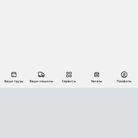
Ваши грузы
Ваши машины
Сервисы
Заказы
Профиль
АВТОМАТИЗАЦИЯ ПЕРЕВОЗОК
Площадки
Заказы
Торги
Тендеры
АТИ-Доки
GPS-мониторинг
АТИ Мессенджер
Цепочки грузов