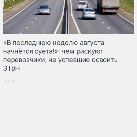
«В последнюю неделю августа
начнётся суета!»: чем рискуют
перевозчики, не успевшие освоить
ЭТрН
Дзен