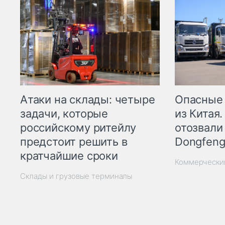
Опасные
Атаки на склады: четыре
из Китая.
задачи, которые
отозвали
российскому ритейлу
Dongfeng
предстоит решить в
кратчайшие сроки
Коммерчески
Склады и грузовые терминалы