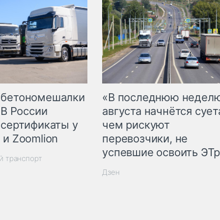
 бетономешалки
«В последнюю недел
 В России
августа начнётся суета
 сертификаты у
чем рискуют
 и Zoomlion
перевозчики, не
успевшие освоить ЭТ
й транспорт
Дзен