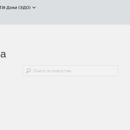
ТИ-Доки (ЭДО)
ла