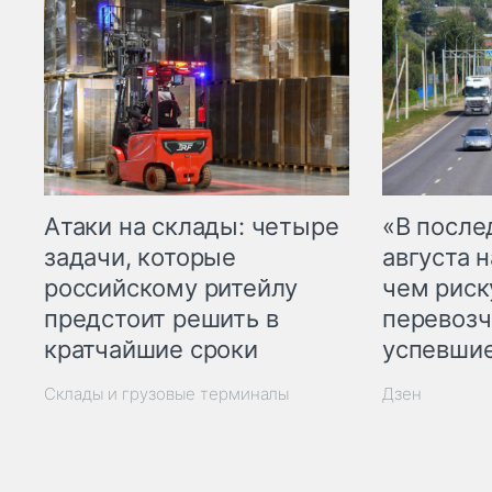
Атаки на склады: четыре
«В посл
задачи, которые
августа н
российскому ритейлу
чем рис
предстоит решить в
перевозч
кратчайшие сроки
успевшие
Склады и грузовые терминалы
Дзен