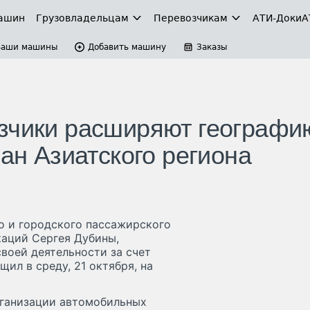
ашин
Грузовладельцам
Перевозчикам
АТИ-Доки
А
Ваши машины
Добавить машину
Заказы
зчики расширяют географи
ран Азиатского региона
о и городского пассажирского
аций Сергея Дубины,
воей деятельности за счет
ил в среду, 21 октября, на
рганизации автомобильных