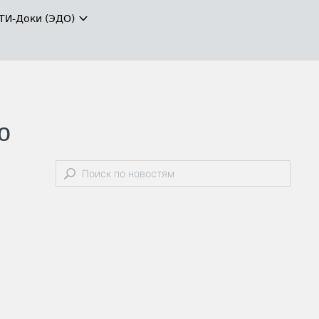
ТИ-Доки (ЭДО)
ю