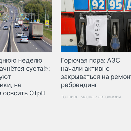
Горючая пора: АЗС
еднюю неделю
начали активно
ачнётся суета!»:
закрываться на ремон
куют
ребрендинг
ики, не
 освоить ЭТрН
Топливо, масла и автохимия