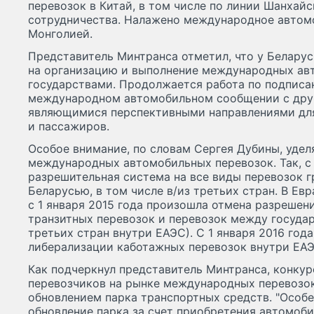
перевозок в Китай, в том числе по линии Шанхай
сотрудничества. Налажено международное автом
Монголией.
Представитель Минтранса отметил, что у Белару
на организацию и выполнение международных ав
государствами. Продолжается работа по подписа
международном автомобильном сообщении с дру
являющимися перспективными направлениями для
и пассажиров.
Особое внимание, по словам Сергея Дубины, удел
международных автомобильных перевозок. Так, с
разрешительная система на все виды перевозок 
Беларусью, в том числе в/из третьих стран. В Е
с 1 января 2015 года произошла отмена разрешен
транзитных перевозок и перевозок между государ
третьих стран внутри ЕАЭС). С 1 января 2016 год
либерализации каботажных перевозок внутри ЕАЭ
Как подчеркнул представитель Минтранса, конку
перевозчиков на рынке международных перевозо
обновлением парка транспортных средств. "Особ
обновление парка за счет приобретения автомоб