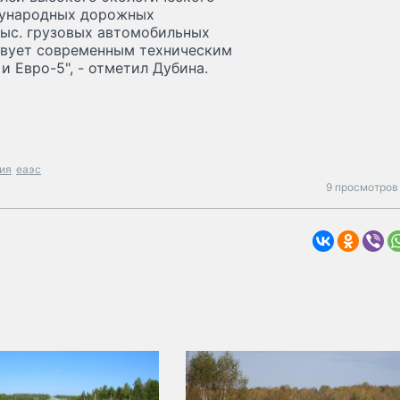
ждународных дорожных
 тыс. грузовых автомобильных
твует современным техническим
 Евро-5", - отметил Дубина.
ия
еаэс
9 просмотров