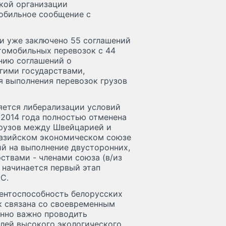
ской организации
обильное сообщение с
си уже заключено 55 соглашений
томобильных перевозок с 44
нию соглашений о
гими государствами,
 выполнения перевозок грузов
яется либерализации условий
 2014 года полностью отменена
грузов между Швейцарией и
вразийском экономическом союзе
ий на выполнение двусторонних,
ствами - членами союза (в/из
а начинается первый этап
С.
рентоспособность белорусских
к связана со своевременным
енно важно проводить
илей высокого экологического