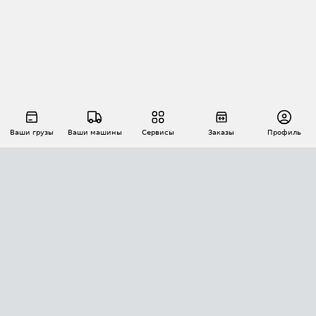
Ваши грузы
Ваши машины
Сервисы
Заказы
Профиль
АВТОМАТИЗАЦИЯ ПЕРЕВОЗОК
Площадки
Заказы
Торги
Тендеры
АТИ-Доки
GPS-мониторинг
АТИ Мессенджер
Цепочки грузов
API ATI.SU
ПОЛЕЗНОЕ