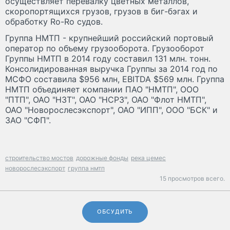
осуществляет перевалку цветных металлов,
скоропортящихся грузов, грузов в биг-бэгах и
обработку Ro-Ro судов.
Группа НМТП - крупнейший российский портовый
оператор по объему грузооборота. Грузооборот
Группы НМТП в 2014 году составил 131 млн. тонн.
Консолидированная выручка Группы за 2014 год по
МСФО составила $956 млн, EBITDA $569 млн. Группа
НМТП объединяет компании ПАО "НМТП", ООО
"ПТП", ОАО "НЗТ", ОАО "НСРЗ", ОАО "Флот НМТП",
ОАО "Новорослесэкспорт", ОАО "ИПП", ООО "БСК" и
ЗАО "СФП".
строительство мостов
дорожные фонды
река цемес
новорослесэкспорт
группа нмтп
15 просмотров всего.
ОБСУДИТЬ