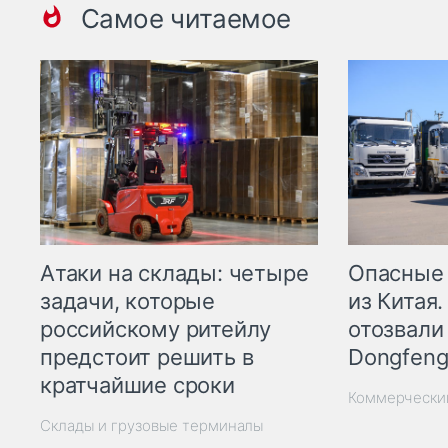
Самое читаемое
Опасные
Атаки на склады: четыре
из Китая.
задачи, которые
отозвали
российскому ритейлу
Dongfeng
предстоит решить в
кратчайшие сроки
Коммерчески
Склады и грузовые терминалы