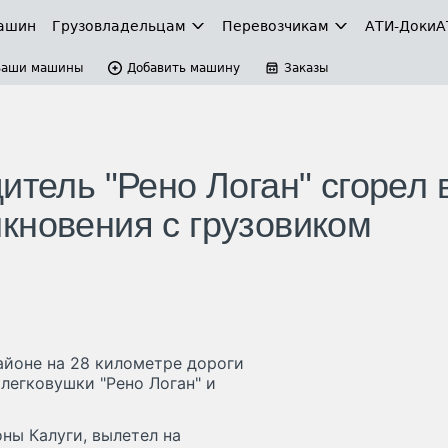
ашин
Грузовладельцам
Перевозчикам
АТИ-Доки
А
Ваши машины
Добавить машину
Заказы
итель "Рено Логан" сгорел 
кновения с грузовиком
айоне на 28 километре дороги
легковушки "Рено Логан" и
оны Калуги, вылетел на