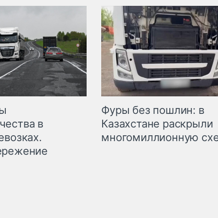
мы
Фуры без пошлин: в
чества в
Казахстане раскрыли
евозках.
многомиллионную сх
ережение