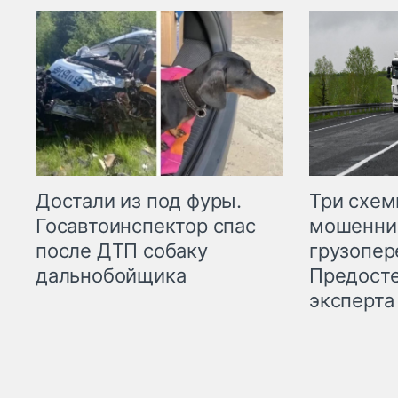
Три схе
Достали из под фуры.
мошенни
Госавтоинспектор спас
грузопер
после ДТП собаку
Предост
дальнобойщика
эксперта