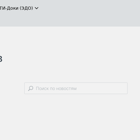
ТИ-Доки (ЭДО)
в