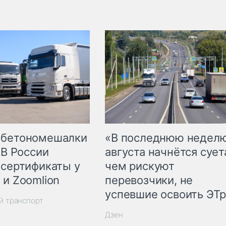
 бетономешалки
«В последнюю недел
 В России
августа начнётся суета
 сертификаты у
чем рискуют
 и Zoomlion
перевозчики, не
успевшие освоить ЭТ
й транспорт
Дзен