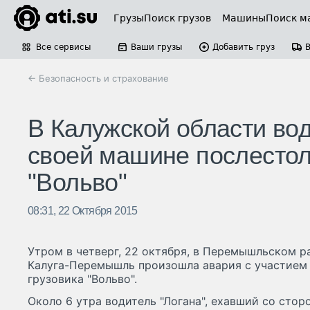
Грузы
Поиск грузов
Машины
Поиск м
Все сервисы
Ваши грузы
Добавить груз
← Безопасность и страхование
В Калужской области вод
своей машине послестол
"Вольво"
08:31, 22 Октября 2015
Утром в четверг, 22 октября, в Перемышльском р
Калуга-Перемышль произошла авария с участием 
грузовика "Вольво".
Около 6 утра водитель "Логана", ехавший со стор