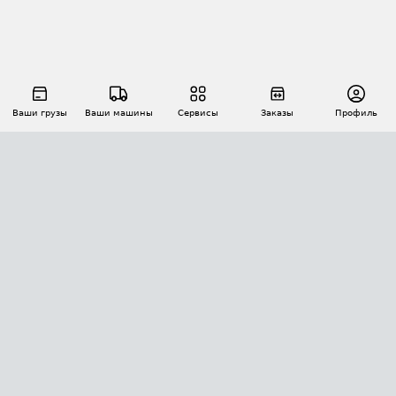
Ваши грузы
Ваши машины
Сервисы
Заказы
Профиль
АВТОМАТИЗАЦИЯ ПЕРЕВОЗОК
Площадки
Заказы
Торги
Тендеры
АТИ-Доки
GPS-мониторинг
АТИ Мессенджер
Цепочки грузов
API ATI.SU
ПОЛЕЗНОЕ
Расчет расстояний
БЕЗОПАСНОСТЬ
Академия ATI.SU
ATI.SU о безопасности