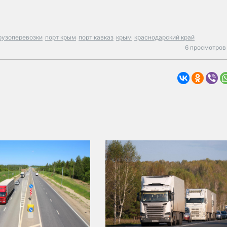
рузоперевозки
порт крым
порт кавказ
крым
краснодарский край
6 просмотров