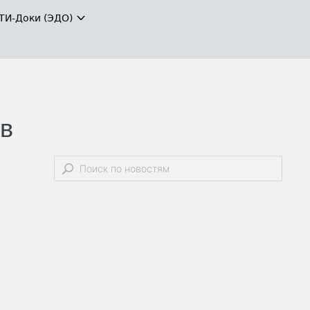
ТИ-Доки (ЭДО)
ив