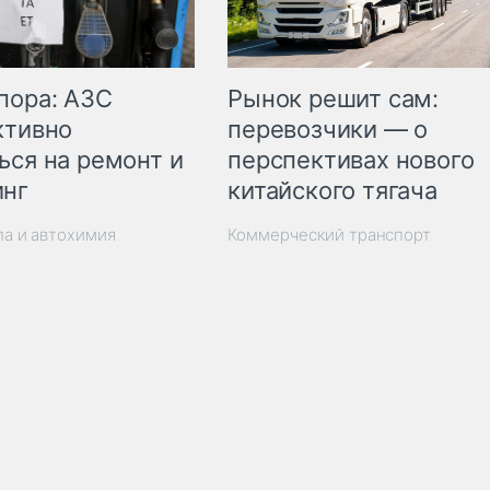
пора: АЗС
Рынок решит сам:
ктивно
перевозчики — о
ься на ремонт и
перспективах нового
инг
китайского тягача
ла и автохимия
Коммерческий транспорт