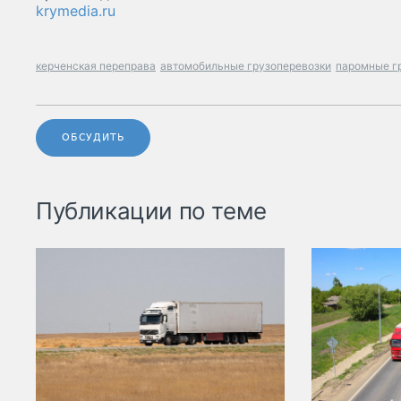
krymedia.ru
керченская переправа
автомобильные грузоперевозки
паромные г
ОБСУДИТЬ
Публикации по теме