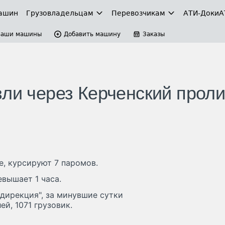
ашин
Грузовладельцам
Перевозчикам
АТИ-Доки
А
Ваши машины
Добавить машину
Заказы
зли через Керченский прол
, курсируют 7 паромов.
евышает 1 часа.
дирекция", за минувшие сутки
й, 1071 грузовик.